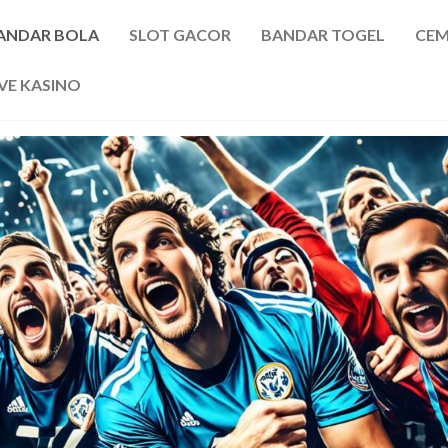
ANDAR BOLA
SLOT GACOR
BANDAR TOGEL
CEM
IVE KASINO