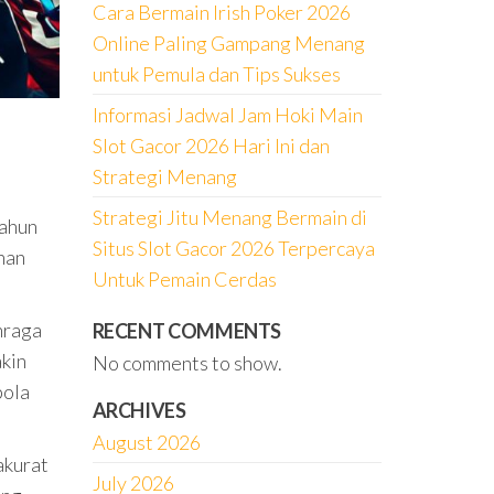
Cara Bermain Irish Poker 2026
Online Paling Gampang Menang
untuk Pemula dan Tips Sukses
Informasi Jadwal Jam Hoki Main
Slot Gacor 2026 Hari Ini dan
Strategi Menang
Strategi Jitu Menang Bermain di
tahun
Situs Slot Gacor 2026 Terpercaya
nan
Untuk Pemain Cerdas
hraga
RECENT COMMENTS
akin
No comments to show.
bola
ARCHIVES
August 2026
akurat
July 2026