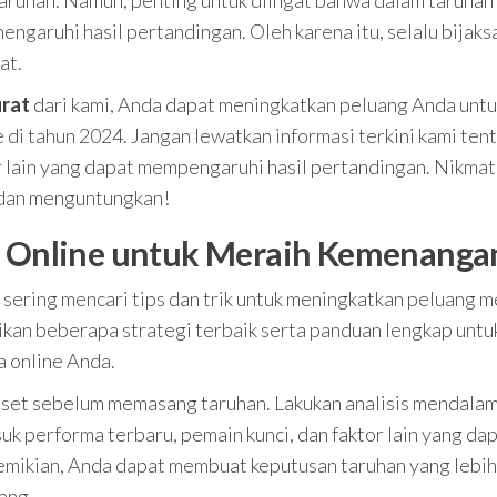
aruhan. Namun, penting untuk diingat bahwa dalam taruhan 
engaruhi hasil pertandingan. Oleh karena itu, selalu bijaks
at.
urat
dari kami, Anda dapat meningkatkan peluang Anda untu
di tahun 2024. Jangan lewatkan informasi terkini kami ten
or lain yang dapat mempengaruhi hasil pertandingan. Nikmat
 dan menguntungkan!
la Online untuk Meraih Kemenanga
 sering mencari tips dan trik untuk meningkatkan peluang m
ikan beberapa strategi terbaik serta panduan lengkap untu
 online Anda.
 riset sebelum memasang taruhan. Lakukan analisis mendala
uk performa terbaru, pemain kunci, dan faktor lain yang da
mikian, Anda dapat membuat keputusan taruhan yang lebih
ang.