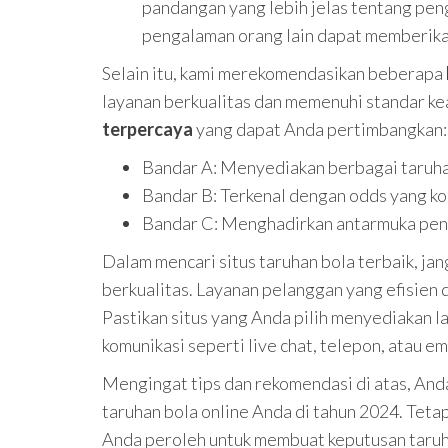
pandangan yang lebih jelas tentang pen
pengalaman orang lain dapat memberika
Selain itu, kami merekomendasikan beberapa
layanan berkualitas dan memenuhi standar ke
terpercaya
yang dapat Anda pertimbangkan:
Bandar A: Menyediakan berbagai taruhan 
Bandar B: Terkenal dengan odds yang kom
Bandar C: Menghadirkan antarmuka peng
Dalam mencari situs taruhan bola terbaik, ja
berkualitas. Layanan pelanggan yang efisien
Pastikan situs yang Anda pilih menyediakan l
komunikasi seperti live chat, telepon, atau em
Mengingat tips dan rekomendasi di atas, And
taruhan bola online Anda di tahun 2024. Tet
Anda peroleh untuk membuat keputusan taruha