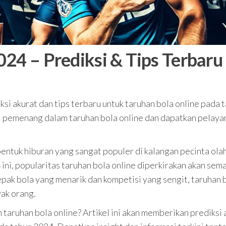
024 – Prediksi & Tips Terbaru
ksi akurat dan tips terbaru untuk taruhan bola online pada 
i pemenang dalam taruhan bola online dan dapatkan pelaya
 bentuk hiburan yang sangat populer di kalangan pecinta ola
ini, popularitas taruhan bola online diperkirakan akan sem
ak bola yang menarik dan kompetisi yang sengit, taruhan 
yak orang.
taruhan bola online? Artikel ini akan memberikan prediksi 