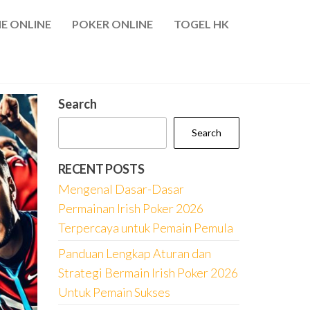
E ONLINE
POKER ONLINE
TOGEL HK
Search
Search
RECENT POSTS
Mengenal Dasar-Dasar
Permainan Irish Poker 2026
Terpercaya untuk Pemain Pemula
Panduan Lengkap Aturan dan
Strategi Bermain Irish Poker 2026
Untuk Pemain Sukses