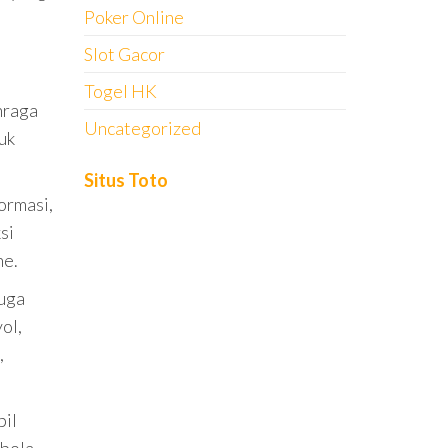
Poker Online
Slot Gacor
Togel HK
hraga
Uncategorized
uk
Situs Toto
ormasi,
si
ne.
juga
ol,
,
bil