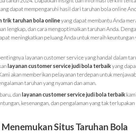
a tahun 2024. Dapatkan insight dan informasi terkini tent
 yang dapat mempengaruhi hasil dari taruhan bola online An
n trik taruhan bola online
yang dapat membantu Anda mer
uan lengkap, dan cara mengoptimalkan taruhan Anda. Deng
dapat meningkatkan peluang Anda untuk meraih keuntungan
pentingnya layanan customer service yang handal dalam ta
akan
layanan customer service judi bola terbaik
yang dapa
Kami akan memberikan pelayanan terdepan untuk menjawa
ngalaman taruhan yang nyaman dan aman.
rbaru, dan
layanan customer service judi bola terbaik
kami
untungan, kesenangan, dan pengalaman yang tak terlupakan
: Menemukan Situs Taruhan Bola