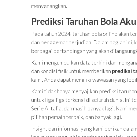
menyenangkan.
Prediksi Taruhan Bola Ak
Pada tahun 2024, taruhan bola online akan te
dan penggemar perjudian. Dalam bagian ini, k
berbagai pertandingan yang akan dilangsungk
Kami mengumpulkan data terkini dan menganali
dan kondisi fisik untuk memberikan
prediksi 
kami, Anda dapat memiliki wawasan yang lebih
Kami tidak hanya menyajikan prediksi taruha
untuk liga-liga terkenal di seluruh dunia. Ini
Serie A Italia, dan masih banyak lagi. Kami me
pilihan pemain terbaik, dan banyak lagi.
Insight dan informasi yang kami berikan dal