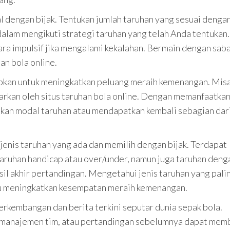
al dengan bijak. Tentukan jumlah taruhan yang sesuai denga
dalam mengikuti strategi taruhan yang telah Anda tentukan.
ara impulsif jika mengalami kekalahan. Bermain dengan sab
an bola online.
apkan untuk meningkatkan peluang meraih kemenangan. Misa
rkan oleh situs taruhan bola online. Dengan memanfaatka
tkan modal taruhan atau mendapatkan kembali sebagian dar
jenis taruhan yang ada dan memilih dengan bijak. Terdapat
taruhan handicap atau over/under, namun juga taruhan deng
sil akhir pertandingan. Mengetahui jenis taruhan yang pali
u meningkatkan kesempatan meraih kemenangan.
perkembangan dan berita terkini seputar dunia sepak bola.
 manajemen tim, atau pertandingan sebelumnya dapat mem