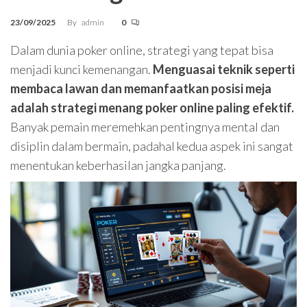
23/09/2025
By
admin
0
Dalam dunia poker online, strategi yang tepat bisa
menjadi kunci kemenangan.
Menguasai teknik seperti
membaca lawan dan memanfaatkan posisi meja
adalah strategi menang poker online paling efektif.
Banyak pemain meremehkan pentingnya mental dan
disiplin dalam bermain, padahal kedua aspek ini sangat
menentukan keberhasilan jangka panjang.