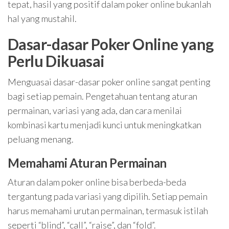
tepat, hasil yang positif dalam poker online bukanlah
hal yang mustahil.
Dasar-dasar Poker Online yang
Perlu Dikuasai
Menguasai dasar-dasar poker online sangat penting
bagi setiap pemain. Pengetahuan tentang aturan
permainan, variasi yang ada, dan cara menilai
kombinasi kartu menjadi kunci untuk meningkatkan
peluang menang.
Memahami Aturan Permainan
Aturan dalam poker online bisa berbeda-beda
tergantung pada variasi yang dipilih. Setiap pemain
harus memahami urutan permainan, termasuk istilah
seperti “blind”, “call”, “raise”, dan “fold”.