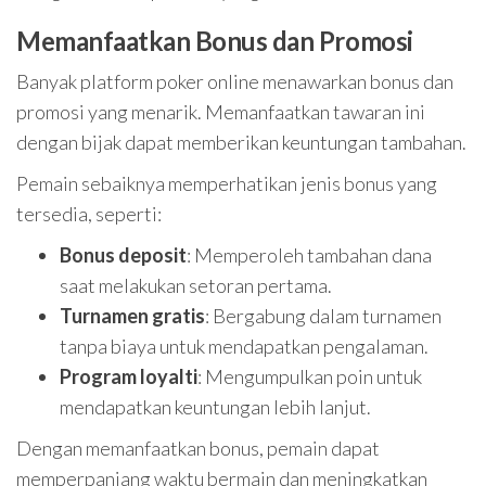
Memanfaatkan Bonus dan Promosi
Banyak platform poker online menawarkan bonus dan
promosi yang menarik. Memanfaatkan tawaran ini
dengan bijak dapat memberikan keuntungan tambahan.
Pemain sebaiknya memperhatikan jenis bonus yang
tersedia, seperti:
Bonus deposit
: Memperoleh tambahan dana
saat melakukan setoran pertama.
Turnamen gratis
: Bergabung dalam turnamen
tanpa biaya untuk mendapatkan pengalaman.
Program loyalti
: Mengumpulkan poin untuk
mendapatkan keuntungan lebih lanjut.
Dengan memanfaatkan bonus, pemain dapat
memperpanjang waktu bermain dan meningkatkan