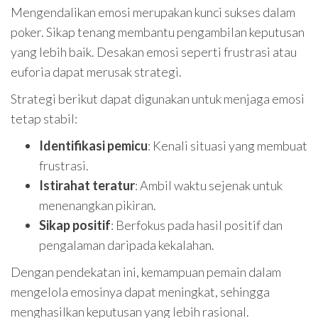
Mengendalikan emosi merupakan kunci sukses dalam
poker. Sikap tenang membantu pengambilan keputusan
yang lebih baik. Desakan emosi seperti frustrasi atau
euforia dapat merusak strategi.
Strategi berikut dapat digunakan untuk menjaga emosi
tetap stabil:
Identifikasi pemicu
: Kenali situasi yang membuat
frustrasi.
Istirahat teratur
: Ambil waktu sejenak untuk
menenangkan pikiran.
Sikap positif
: Berfokus pada hasil positif dan
pengalaman daripada kekalahan.
Dengan pendekatan ini, kemampuan pemain dalam
mengelola emosinya dapat meningkat, sehingga
menghasilkan keputusan yang lebih rasional.