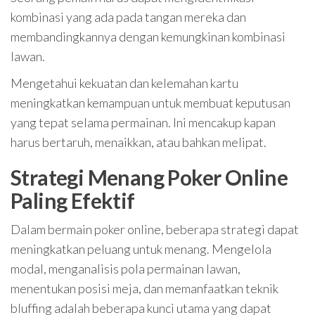
kombinasi yang ada pada tangan mereka dan
membandingkannya dengan kemungkinan kombinasi
lawan.
Mengetahui kekuatan dan kelemahan kartu
meningkatkan kemampuan untuk membuat keputusan
yang tepat selama permainan. Ini mencakup kapan
harus bertaruh, menaikkan, atau bahkan melipat.
Strategi Menang Poker Online
Paling Efektif
Dalam bermain poker online, beberapa strategi dapat
meningkatkan peluang untuk menang. Mengelola
modal, menganalisis pola permainan lawan,
menentukan posisi meja, dan memanfaatkan teknik
bluffing adalah beberapa kunci utama yang dapat