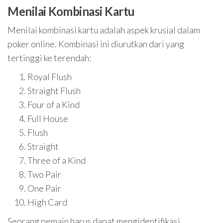
Menilai Kombinasi Kartu
Menilai kombinasi kartu adalah aspek krusial dalam
poker online. Kombinasi ini diurutkan dari yang
tertinggi ke terendah:
Royal Flush
Straight Flush
Four of a Kind
Full House
Flush
Straight
Three of a Kind
Two Pair
One Pair
High Card
Seorang pemain harus dapat mengidentifikasi