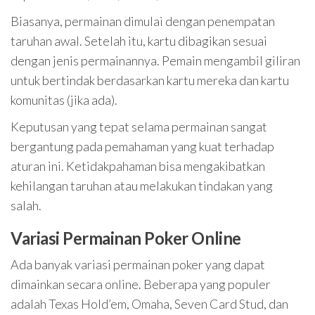
Biasanya, permainan dimulai dengan penempatan
taruhan awal. Setelah itu, kartu dibagikan sesuai
dengan jenis permainannya. Pemain mengambil giliran
untuk bertindak berdasarkan kartu mereka dan kartu
komunitas (jika ada).
Keputusan yang tepat selama permainan sangat
bergantung pada pemahaman yang kuat terhadap
aturan ini. Ketidakpahaman bisa mengakibatkan
kehilangan taruhan atau melakukan tindakan yang
salah.
Variasi Permainan Poker Online
Ada banyak variasi permainan poker yang dapat
dimainkan secara online. Beberapa yang populer
adalah Texas Hold’em, Omaha, Seven Card Stud, dan