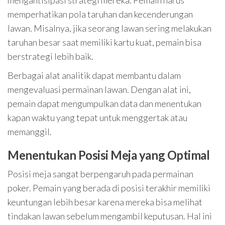
memperhatikan pola taruhan dan kecenderungan
lawan. Misalnya, jika seorang lawan sering melakukan
taruhan besar saat memiliki kartu kuat, pemain bisa
berstrategi lebih baik.
Berbagai alat analitik dapat membantu dalam
mengevaluasi permainan lawan. Dengan alat ini,
pemain dapat mengumpulkan data dan menentukan
kapan waktu yang tepat untuk menggertak atau
memanggil.
Menentukan Posisi Meja yang Optimal
Posisi meja sangat berpengaruh pada permainan
poker. Pemain yang berada di posisi terakhir memiliki
keuntungan lebih besar karena mereka bisa melihat
tindakan lawan sebelum mengambil keputusan. Hal ini