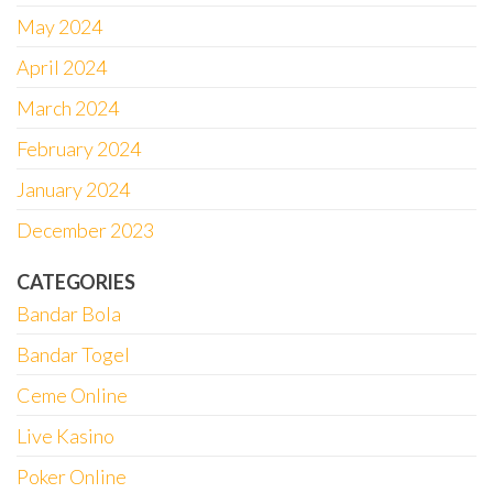
May 2024
April 2024
March 2024
February 2024
January 2024
December 2023
CATEGORIES
Bandar Bola
Bandar Togel
Ceme Online
Live Kasino
Poker Online