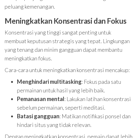
peluang kemenangan.
Meningkatkan Konsentrasi dan Fokus
Konsentrasi yang tinggi sangat penting untuk
membuat keputusan strategis yang tepat. Lingkungan
yang tenang dan minim gangguan dapat membantu
meningkatkan fokus.
Cara-cara untuk meningkatkan konsentrasi mencakup:
Menghindari multitasking
: Fokus pada satu
permainan untuk hasil yang lebih baik.
Pemanasan mental
: Lakukan latihan konsentrasi
sebelum permainan, seperti meditasi.
Batasi gangguan
: Matikan notifikasi ponsel dan
hindari situs yang tidak relevan.
Dengan meningkatkan konsentrasi, pemain dapat lebih